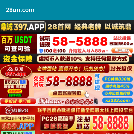
28un.com