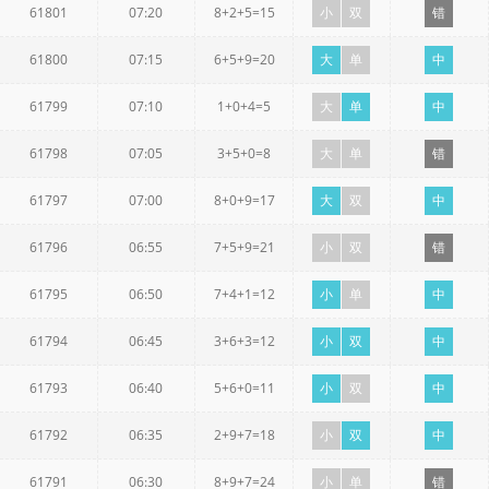
61801
07:20
8+2+5=15
小
双
错
61800
07:15
6+5+9=20
大
单
中
61799
07:10
1+0+4=5
大
单
中
61798
07:05
3+5+0=8
大
单
错
61797
07:00
8+0+9=17
大
双
中
61796
06:55
7+5+9=21
小
双
错
61795
06:50
7+4+1=12
小
单
中
61794
06:45
3+6+3=12
小
双
中
61793
06:40
5+6+0=11
小
双
中
61792
06:35
2+9+7=18
小
双
中
61791
06:30
8+9+7=24
小
单
错