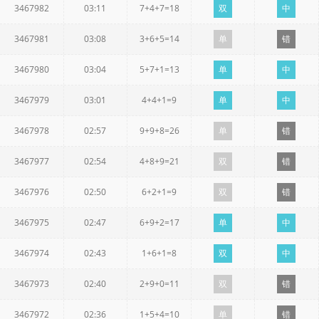
3467982
03:11
7+4+7=18
双
中
3467981
03:08
3+6+5=14
单
错
3467980
03:04
5+7+1=13
单
中
3467979
03:01
4+4+1=9
单
中
3467978
02:57
9+9+8=26
单
错
3467977
02:54
4+8+9=21
双
错
3467976
02:50
6+2+1=9
双
错
3467975
02:47
6+9+2=17
单
中
3467974
02:43
1+6+1=8
双
中
3467973
02:40
2+9+0=11
双
错
3467972
02:36
1+5+4=10
单
错