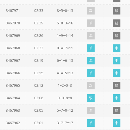
3467971
02:33
8+5+0=13
双
错
3467970
02:29
5+8+3=16
单
错
3467969
02:26
1+9+4=14
单
错
3467968
02:22
0+4+7=11
单
中
3467967
02:19
6+1+6=13
单
中
3467966
02:15
4+4+5=13
单
中
3467965
02:12
1+2+0=3
双
错
3467964
02:08
0+0+8=8
双
中
3467963
02:05
5+7+0=12
单
错
3467962
02:01
3+7+7=17
单
中