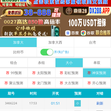
加拿大
加拿大西
台湾
比特币
开/关(广告)
组合
杀组
大小
单双
荐
99预测
荐
太阳预测
荐
彩虹预测
荐
神策预测
荐
聚云预测
荐
龙门预测
荐
大古预测
荐
开心预测
期号
时间
开奖
预测
对错
01
:
51
刷新
3466224
17:53
小