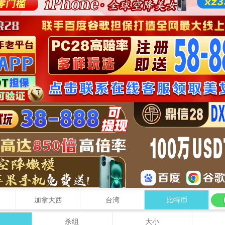
加拿大西
台湾
比特币
杀组
大小