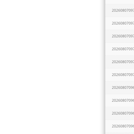
2026080709
2026080709
2026080709
2026080709
2026080709
2026080709
2026080709
2026080709
2026080709
2026080709