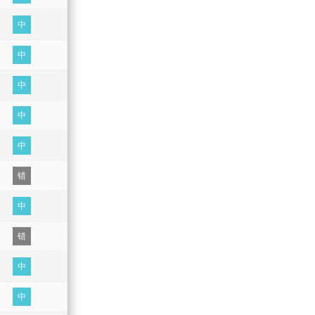
中
中
中
中
中
错
中
错
中
中