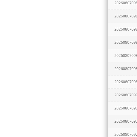
2026080709
2026080709
2026080709
2026080709
2026080709
2026080709
2026080709
2026080709
2026080709
2026080709
2026080709