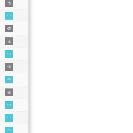
错
中
错
错
中
错
中
错
中
中
中